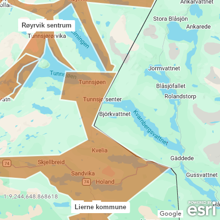
Røyrvik sentrum
1:9,244,648.868618
Lierne kommune
Google