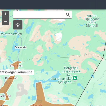
Header
Controller
+
Search
–
amsskogan kommune