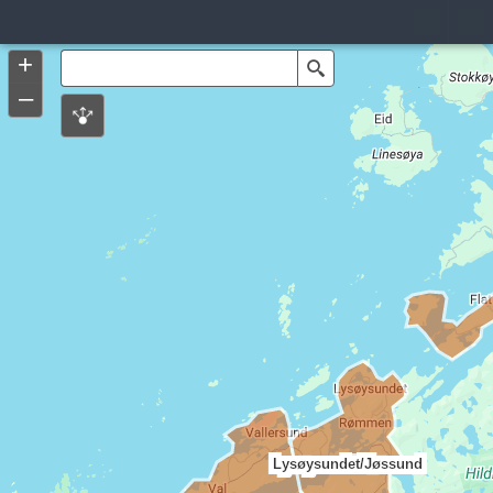
Header
Controller
+
Search
–
Lysøysundet/Jøssund