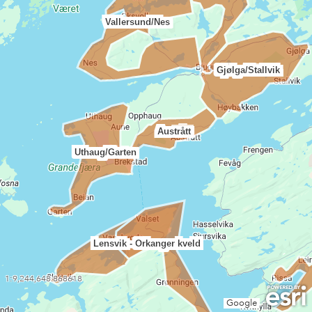
Vallersund/Nes
Gjølga/Stallvik
Austrått
Uthaug/Garten
Lensvik - Orkanger kveld
1:9,244,648.868618
Google